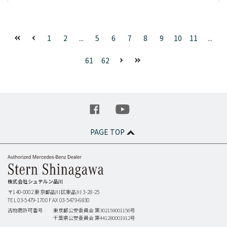
1
2
...
5
6
7
8
9
10
11
...
61
62
PAGE TOP
株式会社シュテルン品川
〒140-0002
東京都品川区東品川 3-28-25
TEL 03-5479-1700
FAX 03-5479-6830
古物商許可番号
東京都公安委員会 第302159001156号
千葉県公安委員会 第441280001912号