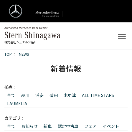
株式会社シュテルン品川
TOP
NEWS
トップ
新着情報
新着情報
拠点 :
店舗案内
全て
品川
浦安
蒲田
木更津
ALL TIME STARS
新車を探す
LAUMELIA
中古車を探す
カテゴリ :
全て
お知らせ
新車
認定中古車
フェア
イベント