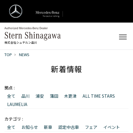
株式会社シュテルン品川
TOP
NEWS
トップ
新着情報
新着情報
拠点 :
店舗案内
全て
品川
浦安
蒲田
木更津
ALL TIME STARS
新車を探す
LAUMELIA
中古車を探す
カテゴリ :
全て
お知らせ
新車
認定中古車
フェア
イベント