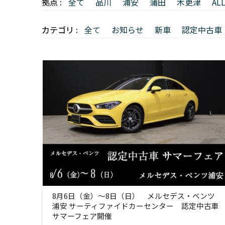
拠点 :
全て
品川
浦安
蒲田
木更津
AL
カテゴリ :
全て
お知らせ
新車
認定中古車
8月6日（金）～8日（日） メルセデス・ベンツ
浦安 サーティファイドカーセンター 認定中古車
サマーフェア開催