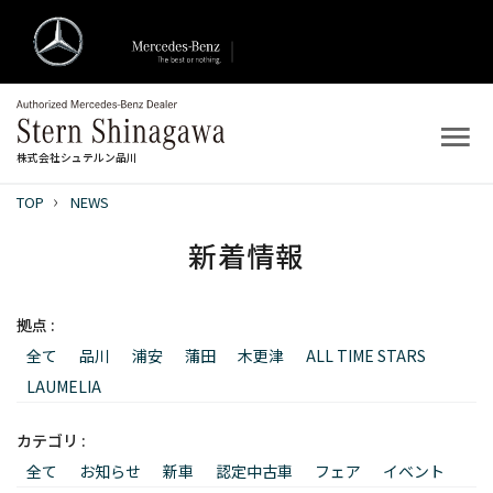
株式会社シュテルン品川
TOP
NEWS
トップ
新着情報
新着情報
拠点 :
店舗案内
全て
品川
浦安
蒲田
木更津
ALL TIME STARS
新車を探す
LAUMELIA
中古車を探す
カテゴリ :
全て
お知らせ
新車
認定中古車
フェア
イベント