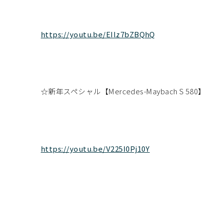
https://youtu.be/EIlz7bZBQhQ
☆新年スペシャル【Mercedes-Maybach S 580】
https://youtu.be/V225I0Pj10Y