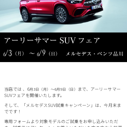
展示車・試乗車
メンテナンス
企業情報
採用情報
当店では 、6
まで、アーリーサマー
月3日（月）～6月9日（日）
SUVフェアを開催いたします。
そして、
「メルセデスSUV試乗キャンペーン」は、
今月末ま
でです！
専用フォームより対象モデルのご試乗をお申し込みいただ