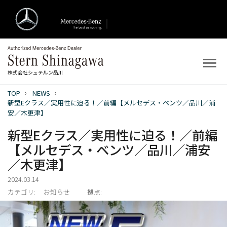
株式会社シュテルン品川
TOP
NEWS
トップ
新型Eクラス／実用性に迫る！／前編【メルセデス・ベンツ／品川／浦
安／木更津】
新着情報
新型Eクラス／実用性に迫る！／前編
【メルセデス・ベンツ／品川／浦安
店舗案内
／木更津】
新車を探す
2024.03.14
カテゴリ:
お知らせ
拠点:
中古車を探す