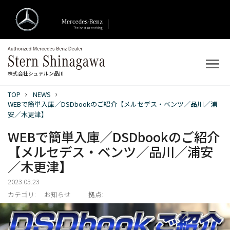
株式会社シュテルン品川
TOP
NEWS
トップ
WEBで簡単入庫／DSDbookのご紹介【メルセデス・ベンツ／品川／浦
安／木更津】
新着情報
WEBで簡単入庫／DSDbookのご紹介
【メルセデス・ベンツ／品川／浦安
店舗案内
／木更津】
新車を探す
2023.03.23
カテゴリ:
お知らせ
拠点:
中古車を探す