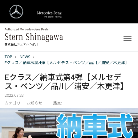
株式会社シュテルン品川
TOP
NEWS
トップ
Eクラス／納車式第4弾【メルセデス・ベンツ／品川／浦安／木更津】
Eクラス／納車式第4弾【メルセデ
新着情報
ス・ベンツ／品川／浦安／木更津】
店舗案内
2022.07.28
カテゴリ:
お知らせ
拠点:
新車を探す
中古車を探す