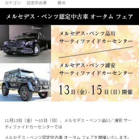
展示車・試乗車
カテゴリ:
認定中古車
拠点:
メンテナンス
企業情報
採用情報
11月13日（金）～15日（日）、メルセデス・ベンツ品川／浦安 サー
ティファイドカーセンターでは
メルセデス・ベンツ認定中古車 オータム フェアを開催いたします。