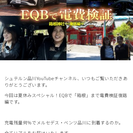
展示車・試乗車
メンテナンス
企業情報
採用情報
シュテルン品川YouTubeチャンネル、いつもご覧いただきあ
りがとうございます。
今回は夏休みスペシャル！EQBで「箱根」まで電費検証復路
編です。
充電残量何％でメルセデス・ベンツ品川に到着するのか。
全てリアルをお届けいたします。