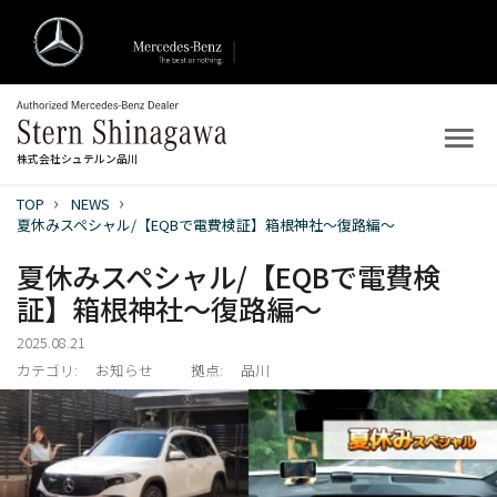
株式会社シュテルン品川
TOP
NEWS
トップ
夏休みスペシャル/【EQBで電費検証】箱根神社～復路編～
夏休みスペシャル/【EQBで電費検
新着情報
証】箱根神社～復路編～
店舗案内
2025.08.21
カテゴリ:
お知らせ
拠点:
品川
新車を探す
中古車を探す