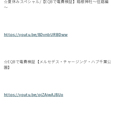
☆夏休みスペシャル/【EQBで電費検証】箱根神社～往路編
～
https://youtu.be/8DvnbURBDww
☆EQBで電費検証【メルセデス・チャージング・ハブ千葉公
園】
https://youtu.be/pjZAjwAJ8Uo