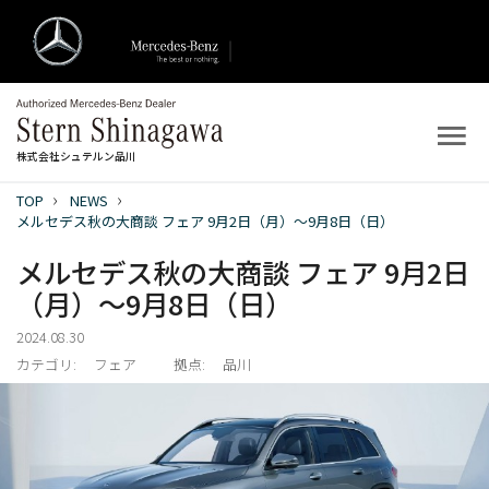
株式会社シュテルン品川
TOP
NEWS
トップ
メルセデス秋の大商談 フェア 9月2日（月）～9月8日（日）
メルセデス秋の大商談 フェア 9月2日
新着情報
（月）～9月8日（日）
店舗案内
2024.08.30
カテゴリ:
フェア
拠点:
品川
新車を探す
中古車を探す