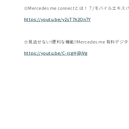
☆Mercedes me connectとは！？/モバイルエ
https://youtu.be/y2sT7h2On7Y
☆見逃せない!便利な機能‼Mercedes me 有料デ
https://youtu.be/C-rcgHjBjVg