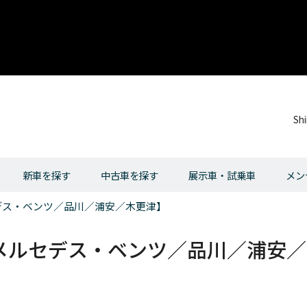
Sh
新車を探す
中古車を探す
展示車・試乗車
メン
デス・ベンツ／品川／浦安／木更津】
メルセデス・ベンツ／品川／浦安／