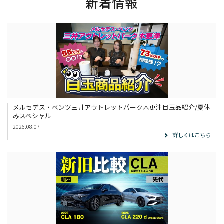
新着情報
展示車・試乗車
メンテナンス
企業情報
採用情報
メルセデス・ベンツ三井アウトレットパーク木更津目玉品紹介/夏休
みスペシャル
2026.08.07
詳しくはこちら