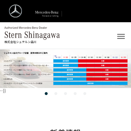
株式会社シュテルン品川
トップ
新着情報
店舗案内
--}}
新車を探す
中古車を探す